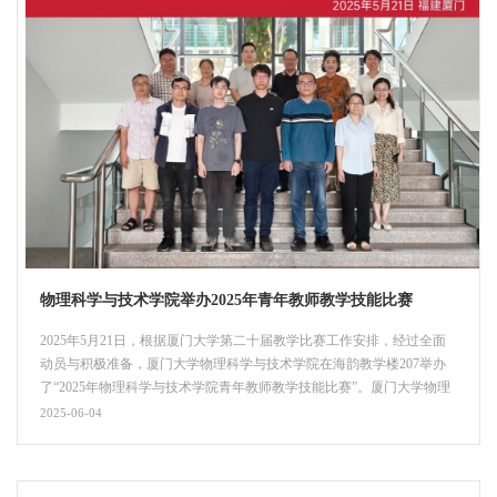
物理科学与技术学院举办2025年青年教师教学技能比赛
2025年5月21日，根据厦门大学第二十届教学比赛工作安排，经过全面
动员与积极准备，厦门大学物理科学与技术学院在海韵教学楼207举办
了“2025年物理科学与技术学院青年教师教学技能比赛”。厦门大学物理
科学与技术学院副院长陈理想教授主持比赛并致辞。陈老师强调了世界
2025-06-04
杯（中国）对教学比赛的重视，总结了近年来世界杯（中国）在各级各
类教学比赛中所取得的突出成绩。同时，他特别指出参加教学比赛对青
年教师个人成长的重要作用， 鼓励学院青年教师要积极参赛，...