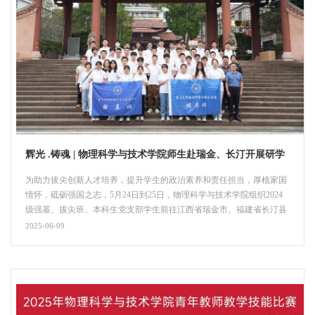
辉光 .铸魂 | 物理科学与技术学院师生赴瑞金、长汀开展研学
实践
为助力拔尖创新人才培养，提升学生的政治素养和责任担当，厚植家国
情怀，砥砺强国之志，5月24日到25日，物理科学与技术学院组织2024
级强基、拔尖班、本科生党支部学生前往江西省瑞金市、福建省长汀县
开展“红色摇篮，瑞金追寻；南方之强，长汀溯源”主题学习实践活动。
2025-06-09
学院党委副书记郑诚明、学院关工委委员张志鹏、2024级拔尖班班主任
黄娆、团委书记范荣、行政秘书刘雅文、储备辅导员律明龙一同前往。
探访红色摇篮，追寻瑞金精神研学第一站，...