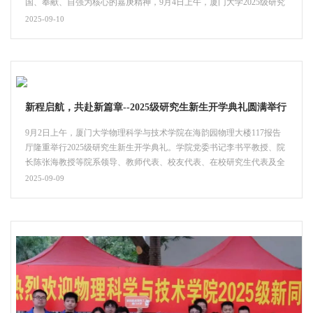
国、奉献、自强为核心的嘉庚精神，9月4日上午，厦门大学2025级研究
生新生入学教育--校史校情专题讲座在海韵园物理大楼117报告厅举行。
2025-09-10
厦门大学原党委副书记、校关工委常务副主任、校友总会副理事长、物
理科学与技术学院院友赖虹凯应邀作题为《重温百年校史 厚植家国情怀
强化使命担当》的讲座，为全体研究生新生奉上了一场沉浸式的“...
新程启航，共赴新篇章--2025级研究生新生开学典礼圆满举行
9月2日上午，厦门大学物理科学与技术学院在海韵园物理大楼117报告
厅隆重举行2025级研究生新生开学典礼。学院党委书记李书平教授、院
长陈张海教授等院系领导、教师代表、校友代表、在校研究生代表及全
体2025级研究生新生共同参加典礼。典礼由学院副院长吴顺情主持。开
2025-09-09
学典礼在庄严的国歌声中拉开序幕。院长陈张海教授代表学院向251名
研究生新同学表示热烈的欢迎和诚挚的祝贺。他深情回顾了自己从求学
至今三十余载的执教生涯，将人生经验凝为“...