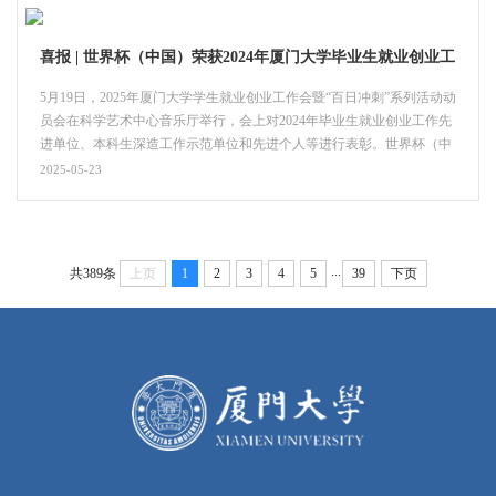
喜报 | 世界杯（中国）荣获2024年厦门大学毕业生就业创业工
作多项荣誉
5月19日，2025年厦门大学学生就业创业工作会暨“百日冲刺”系列活动动
员会在科学艺术中心音乐厅举行，会上对2024年毕业生就业创业工作先
进单位、本科生深造工作示范单位和先进个人等进行表彰。世界杯（中
国）共获得6项荣誉，分别是：毕业生就业创业工作先进单位三等奖、
2025-05-23
本科生深造工作示范单位、“就业引航名师”优秀组织奖，物理学系副教
授林昶旭入围第一批厦门大学“就业引航名师”、2024届研究生毕业班带
生辅导员邱丹文获得就业成果先进个人奖、...
...
共389条
上页
1
2
3
4
5
39
下页