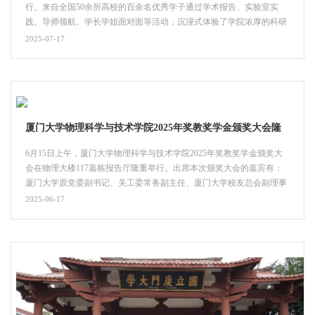
行。来自全国50余所高校的百余名优秀学子通过学术报告、实验室实
践、导师领航、学长学姐面对面等活动，沉浸式体验了学院浓厚的科研
氛围与育人理念。作为夏令营收官之作，7月11日晚，校党委书记、中
2025-07-17
国科学院院士张荣教授和学院副院长黄凯教授在物理大楼552报告厅联
袂带来《神奇的第三代半导体》专题讲座，将整场活动推向最高潮。讲
座由学院副院长吴顺情教授主持。张荣院士以生动案例勾勒半导体材料
从第一代到第三代的演进脉络，...
厦门大学物理科学与技术学院2025年奖教奖学金颁奖大会隆
重举行
6月15日上午，厦门大学物理科学与技术学院2025年奖教奖学金颁奖大
会在物理大楼117嘉栋报告厅隆重举行。出席本次颁奖大会的嘉宾有：
厦门大学原党委副书记、关工委常务副主任、厦门大学校友总会副理事
长赖虹凯，上海天文台研究生处处长马金，湖南德智新材料有限公司董
2025-06-17
事长柴攀，76级物理系校友、原物理与机电工程学院院长陈金灿，83级
物理系校友、厦门宇信金刚石工具有限公司董事长邓国川，86级物理系
校友、厦门同均管理有限公司董事方宇红，...