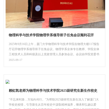
物理科学与技术学院物理学系领导班子任免会议顺利召开
2025年9月16日上午，厦门大学物理科学与技术学院在物理大楼117报告
厅召开物理学系领导班子任免会议。物理学系全体专任教师、学院全体
工程技术人员和科级及以上党政管理人员参加会议。会议由学院党委书
记李书平主持。会上，李书平代表学院党委回顾并总结了本次物理学系
2025-09-17
行政班子换届工作过程，并宣读《中共厦门大学委员会关于吴志明等职
务任免的批复》文件。经学校党委研究决定：任命吴志明同志为厦门大
学物理科学与技术学院物理学系主任；...
赖虹凯老师为物理科学与技术学院2025级研究生新生作校史
校情讲座
“不忘来时路，方知向何行。”为帮助2025级研究生新生深入了解厦门大
学校史校情，引导新生从百年校史中汲取精神滋养，继承和弘扬以爱