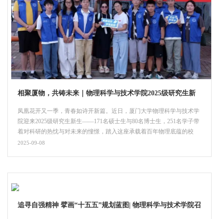
相聚厦物，共铸未来｜物理科学与技术学院2025级研究生新
生报到
凤凰花开又一季，青春如诗开新篇。近日，厦门大学物理科学与技术学
院迎来2025级研究生新生——171名硕士生与80名博士生，251名学子带
着对科研的热忱与对未来的憧憬，踏入这座承载着百年物理底蕴的校
园。学院在芙蓉路三家村与海韵学生公寓分别设引导处与注册点帮助新
2025-09-08
生高效完成入住，以细致服务开启他们的厦园新篇。01前期准备迎新工
作的顺利推进，源于前期的周密筹备。学院党委、团委牵头统筹，研究
生各学生组织积极联动，早早启动新生线上对接，...
追寻自强精神 擘画“十五五”规划蓝图| 物理科学与技术学院召
开2025年高质量发展头脑风暴会议