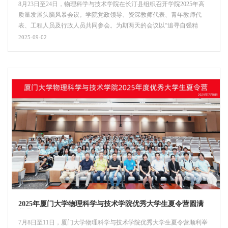
8月23日至24日，物理科学与技术学院在长汀县组织召开学院2025年高
质量发展头脑风暴会议。学院党政领导、资深教师代表、青年教师代
表、工程人员及行政人员共同参会。为期两天的会议以“追寻自强精
神，擘画'十五五'规划蓝图”为主题，通过专题汇报和集中研讨的形式，
2025-09-02
全面总结学院工作成果与不足，共同谋划新发展阶段的思路与举措，为
学院新阶段高质量发展绘制行动框架。与会教师抵达长汀，集体参观了
厦门大学长汀旧址和萨本栋故居，重温抗战时期厦大师生艰苦办学的历
史，...
2025年厦门大学物理科学与技术学院优秀大学生夏令营圆满
落幕
7月8日至11日，厦门大学物理科学与技术学院优秀大学生夏令营顺利举