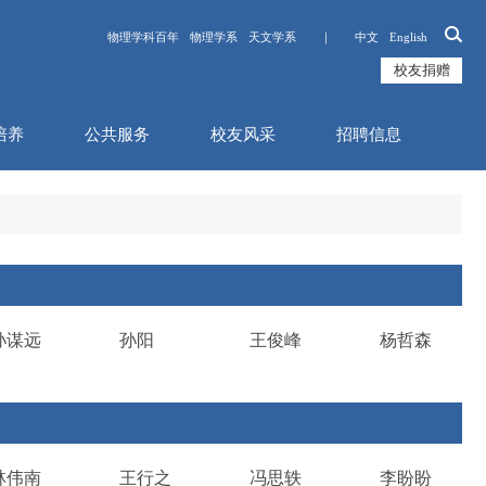
物理学科百年
物理学系
天文学系 ｜
中文
English
校友捐赠
培养
公共服务
校友风采
招聘信息
孙谋远
孙阳
王俊峰
杨哲森
林伟南
王行之
冯思轶
李盼盼