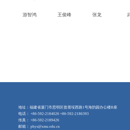
游智鸿
王俊峰
张龙
地址：福建省厦门市思明区曾厝垵西路1号海韵园办公楼B座
电话： +86-592-2184026 +86-592-2186393
传真： +86-592-2189426
邮箱： phys@xmu.edu.cn