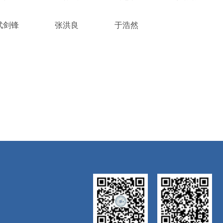
武剑锋
张洪良
于浩然