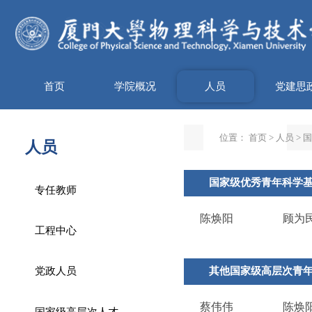
首页
学院概况
人员
党建思
位置：
首页
>
人员
>
国
人员
国家级优秀青年科学
专任教师
陈焕阳
顾为
工程中心
其他国家级高层次青
党政人员
蔡伟伟
陈焕
国家级高层次人才