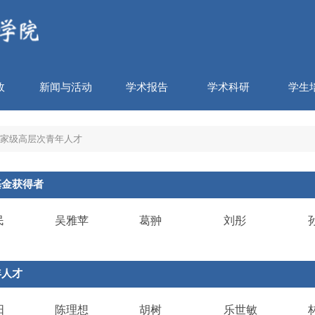
政
新闻与活动
学术报告
学术科研
学生
家级高层次青年人才
基金获得者
民
吴雅苹
葛翀
刘彤
年人才
阳
陈理想
胡树
乐世敏