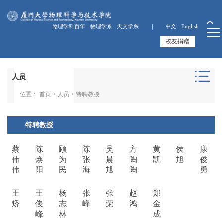
物理学科百年
物理学系
天文学系 ｜
中文
English
校友捐赠
人员
位置：
首页
>
人员
>
特聘教授
特聘教授
蔡
陈
顾
陈
吴
方
黄
侯
康
伟
焕
为
张
晨
陶
凯
旭
俊
伟
阳
民
海
旭
陶
勇
王
王
杨
张
张
赵
郑
矫
俊
志
峰
荣
鸿
金
峰
林
成