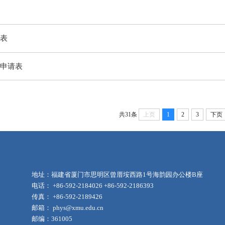
表
申请表
共31条
上页
1
2
3
下页
地址：福建省厦门市思明区曾厝垵西路1号海韵园办公楼B座
电话： +86-592-2184026 +86-592-2186393
传真： +86-592-2189426
邮箱： phys@xmu.edu.cn
邮编：361005