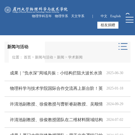
物理学科百年
物理学系
天文学系 ｜
中文
English
校友捐赠
新闻与活动
位置：
首页
>
新闻与活动
>
新闻
>
学术新闻
成果｜“负水深”局域共振：小结构拦阻大波长水浪
2025-06-30
物理科学与技术学院国际合作交流再上新台阶！英
2025-01-18
国卡迪夫大学暑期交流项目回顾
许清池副教授、徐俊教授与曹昕睿副教授、吴顺情
2024-09-29
教授合作在锂硫电池领域取得新进展
许清池副教授、徐俊教授团队在二维材料限域结构
2024-07-02
设计及应用领域取得新进展