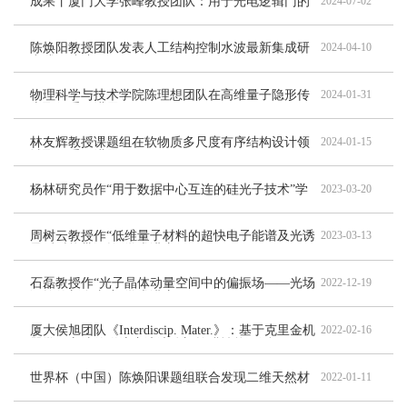
成果丨厦门大学张峰教授团队：用于光电逻辑门的
2024-07-02
高性能SiC/石墨烯紫外可见双波段光电探测器
陈焕阳教授团队发表人工结构控制水波最新集成研
2024-04-10
究成果综述
物理科学与技术学院陈理想团队在高维量子隐形传
2024-01-31
态取得重要进展
林友辉教授课题组在软物质多尺度有序结构设计领
2024-01-15
域取得重要进展
杨林研究员作“用于数据中心互连的硅光子技术”学
2023-03-20
术讲座
周树云教授作“低维量子材料的超快电子能谱及光诱
2023-03-13
导瞬时能带调控”学术讲座
石磊教授作“光子晶体动量空间中的偏振场——光场
2022-12-19
调控的新自由度”学术讲座
厦大侯旭团队《Interdiscip. Mater.》：基于克里金机
2022-02-16
器学习方法的磁流变液液体门控膜性能预测
世界杯（中国）陈焕阳课题组联合发现二维天然材
2022-01-11
料可用于隐身设计