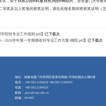
要
求，请于
10月22日9:01至10月29日9:00
期间，登录厦门大学教
奖及以上奖项的获奖证明，请在此报名期间将获奖证明（文件命名为：姓
学院转专业工作细则.pdf
】已下载
次
25—2026学年第一学期接收转专业工作方案-物院.pdf
】已下载
次
地址：福建省厦门市思明区曾厝垵西路1号海韵园办公楼B座
电话： +86-592-2184026 +86-592-2186393
传真： +86-592-2189426
邮箱： phys@xmu.edu.cn
邮编：361005