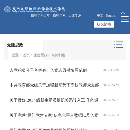
物理学科百年
物理学系
天文学系 ｜
中文
English
校友捐赠
党建思政
位置：
首页
>
党建思政
>
条例制度
入党积极分子考察表、入党志愿书填写范例
2017-11-28
中共教育部党组关于加强新形势下高校教师党支部
2017-09-29
建设的意见
关于做好 2017 级新生党员组织关系转入工 作的通
2017-09-12
知
关于完善“厦门党建 e 家”信息化平台数据以及入党
2017-06-19
积极分子“党员 e 家”网上培训工作的通知