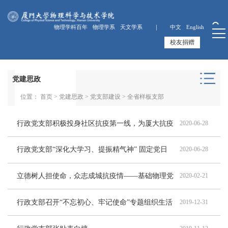
物理学科百年
物理学系
天文学系 ｜
中文
English
校友捐赠
党建思政
位置：
首页
>
党建思政
>
党支部建设
>
全省样板支部
行政党支部积极投身社区抗疫第一线，为厦大抗疫
2020-06-28
工作出力
行政党支部“深化大学习、提振精气神” 固定党日
2020-06-28
+活动
立德树人担使命，众志成城抗疫情——基础物理党
2020-02-21
支部
行政支部召开“不忘初心、牢记使命”专题组织生活
2019-12-31
会和开展民主评议党员