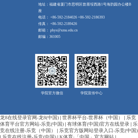
地址：福建省厦门市思明区曾厝垵西路1号海韵园办公楼B
座
电话： +86-592-2184026 +86-592-2186393
传真： +86-592-2189426
邮箱： phys@xmu.edu.cn
邮编：361005
学院官方微信
学院宣传中心
龙8在线登录官网-龙8(中国)
|
世界杯平台-世界杯（中国）
|
乐竞
体育平台官方网站-乐竞(中国)
|
有球体育(中国)官方在线登录
|
乐
竞在线注册-乐竞（中国）
|
乐竞官方版网站登录入口-乐竞(中国)
|
乐竞在线注册-乐竞(中国)
|
K体育·「中国」官方网站
|