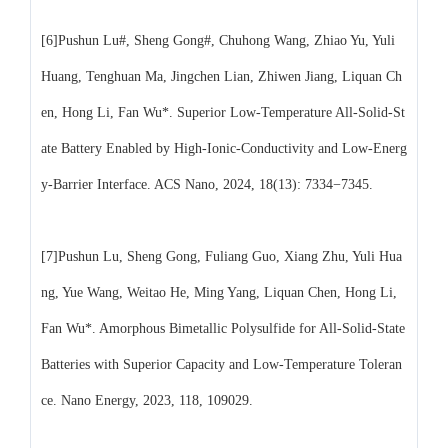
[6]Pushun Lu#, Sheng Gong#, Chuhong Wang, Zhiao Yu, Yuli
Huang, Tenghuan Ma, Jingchen Lian, Zhiwen Jiang, Liquan Ch
en, Hong Li, Fan Wu*. Superior Low-Temperature All-Solid-St
ate Battery Enabled by High-Ionic-Conductivity and Low-Energ
y-Barrier Interface. ACS Nano, 2024, 18(13): 7334−7345.
[7]Pushun Lu, Sheng Gong, Fuliang Guo, Xiang Zhu, Yuli Hua
ng, Yue Wang, Weitao He, Ming Yang, Liquan Chen, Hong Li,
Fan Wu*. Amorphous Bimetallic Polysulfide for All-Solid-State
Batteries with Superior Capacity and Low-Temperature Toleran
ce. Nano Energy, 2023, 118, 109029.