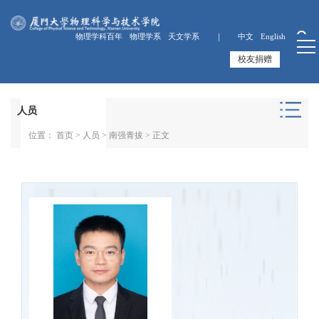
物理学科百年
物理学系
天文学系 ｜
中文
English
校友捐赠
人员
位置：
首页
>
人员
>
南强青拔
> 正文