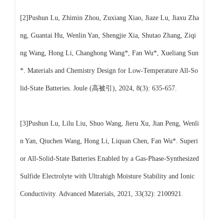
[2]Pushun Lu, Zhimin Zhou, Zuxiang Xiao, Jiaze Lu, Jiaxu Zha
ng, Guantai Hu, Wenlin Yan, Shengjie Xia, Shutao Zhang, Ziqi
ng Wang, Hong Li, Changhong Wang*, Fan Wu*, Xueliang Sun
*. Materials and Chemistry Design for Low-Temperature All-So
lid-State Batteries. Joule (高被引), 2024, 8(3): 635-657.
[3]Pushun Lu, Lilu Liu, Shuo Wang, Jieru Xu, Jian Peng, Wenli
n Yan, Qiuchen Wang, Hong Li, Liquan Chen, Fan Wu*. Superi
or All‐Solid‐State Batteries Enabled by a Gas‐Phase‐Synthesized
Sulfide Electrolyte with Ultrahigh Moisture Stability and Ionic
Conductivity. Advanced Materials, 2021, 33(32): 2100921.