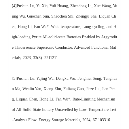
[4]Pushun Lu, Yu Xia, Yuli Huang, Zhendong Li, Xue Wang, Yu
jing Wu, Guochen Sun, Shaochen Shi, Zhengju Sha, Liquan Ch
en, Hong Li, Fan Wu*. Wide-temperature, Long-cycling, and H
igh-loading Pyrite All-solid-state Batteries Enabled by Argyrodit
e Thioarsenate Superionic Conductor. Advanced Functional Mat
erials, 2023, 33(8): 2211211.
[5]Pushun Lu, Yujing Wu, Dengxu Wu, Fengmei Song, Tenghua
n Ma, Wenlin Yan, Xiang Zhu, Fuliang Guo, Jiaze Lu, Jian Pen
g, Liquan Chen, Hong Li, Fan Wu*. Rate-Limiting Mechanism
of All-Solid-State Battery Unravelled by Low-Temperature Test
-Analysis Flow. Energy Storage Materials, 2024, 67 103316.