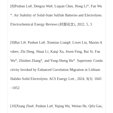
[8]Pushun Lu#, Dengxu Wu#, Liquan Chen, Hong Li*, Fan Wu
*. Air Stability of Solid‑State Sulfide Batteries and Electrolytes.
Electrochemical Energy Reviews (封面论文), 2022, 5, 3.
[9]Rui Li#, Pushun Lu#, Xinmiao Liang#, Liwei Liu, Maxim A
vdeev, Zhi Deng, Shuai Li, Kaiqi Xu, Jiwen Feng, Rui Si, Fan
Wu*, Zhizhen Zhang*, and Yong-Sheng Hu*. Superionic Condu
ctivity Invoked by Enhanced Correlation Migration in Lithium
Halides Solid Electrolytes. ACS Energy Lett., 2024, 9(3): 1043
−1052.
[10]Xiang Zhu#, Pushun Lu#, Yujing Wu, Weitao He, Qifa Gao,