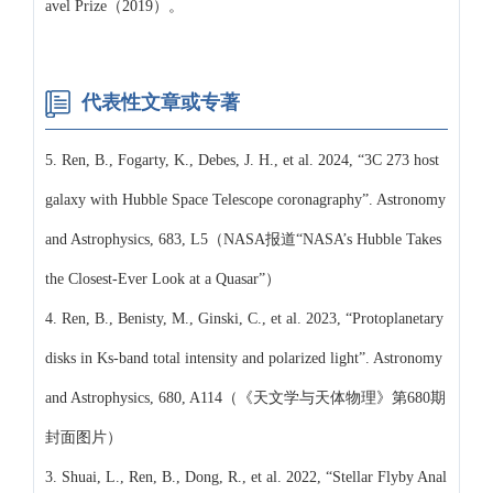
avel Prize（2019）。
代表性文章或专著
5. Ren, B., Fogarty, K., Debes, J. H., et al. 2024, “3C 273 host
galaxy with Hubble Space Telescope coronagraphy”. Astronomy
and Astrophysics, 683, L5（NASA报道“NASA’s Hubble Takes
the Closest-Ever Look at a Quasar”）
4. Ren, B., Benisty, M., Ginski, C., et al. 2023, “Protoplanetary
disks in Ks-band total intensity and polarized light”. Astronomy
and Astrophysics, 680, A114（《天文学与天体物理》第680期
封面图片）
3. Shuai, L., Ren, B., Dong, R., et al. 2022, “Stellar Flyby Anal