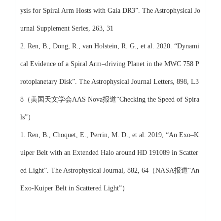
ysis for Spiral Arm Hosts with Gaia DR3”. The Astrophysical Jo
urnal Supplement Series, 263, 31
2. Ren, B., Dong, R., van Holstein, R. G., et al. 2020. “Dynami
cal Evidence of a Spiral Arm–driving Planet in the MWC 758 P
rotoplanetary Disk”. The Astrophysical Journal Letters, 898, L3
8（美国天文学会AAS Nova报道“Checking the Speed of Spira
ls”）
1. Ren, B., Choquet, E., Perrin, M. D., et al. 2019, “An Exo–K
uiper Belt with an Extended Halo around HD 191089 in Scatter
ed Light”. The Astrophysical Journal, 882, 64（NASA报道“An
Exo-Kuiper Belt in Scattered Light”）