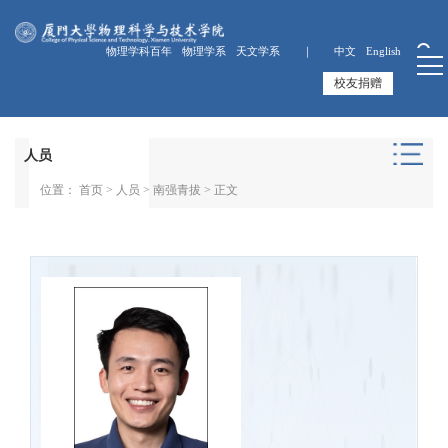
物理学科百年
物理学系
天文学系 ｜
中文
English
校友捐赠
人员
位置：
首页
>
人员
>
南强青拔
> 正文