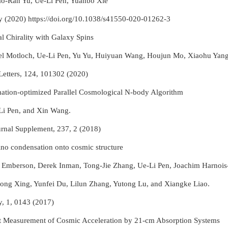
o-Ran Yu, Ue-Li Pen, Yuanbo Xie
 (2020) https://doi.org/10.1038/s41550-020-01262-3
l Chirality with Galaxy Spins
l Motloch, Ue-Li Pen, Yu Yu, Huiyuan Wang, Houjun Mo, Xiaohu Yang,
Letters, 124, 101302 (2020)
tion-optimized Parallel Cosmological N-body Algorithm
Li Pen, and Xin Wang.
urnal Supplement, 237, 2 (2018)
rino condensation onto cosmic structure
. Emberson, Derek Inman, Tong-Jie Zhang, Ue-Li Pen, Joachim Harnoi
hong Xing, Yunfei Du, Lilun Zhang, Yutong Lu, and Xiangke Liao.
, 1, 0143 (2017)
t Measurement of Cosmic Acceleration by 21-cm Absorption Systems