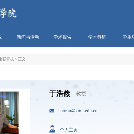
政
新闻与活动
学术报告
学术科研
学生
南强青拔
> 正文
于浩然
教授
haoran@xmu.edu.cn
个人主页：