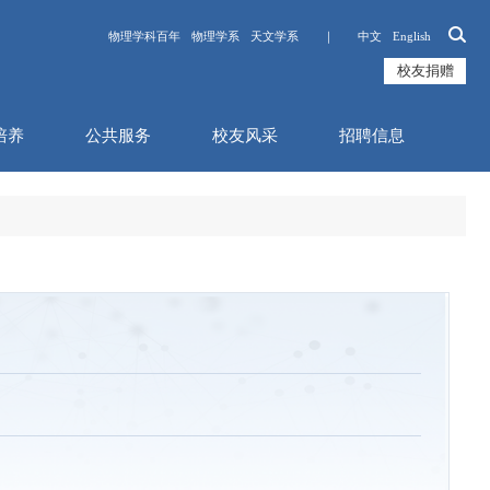
物理学科百年
物理学系
天文学系 ｜
中文
English
校友捐赠
培养
公共服务
校友风采
招聘信息