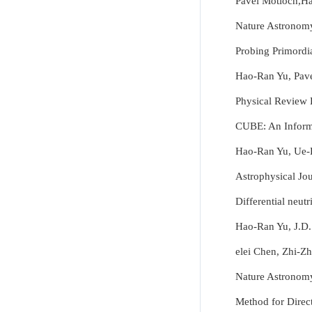
Pavel Motloch,Ha
Nature Astronomy
Probing Primordia
Hao-Ran Yu, Pave
Physical Review 
CUBE: An Informa
Hao-Ran Yu, Ue-
Astrophysical Jo
Differential neut
Hao-Ran Yu, J.D
elei Chen, Zhi-Z
Nature Astronomy
Method for Direc