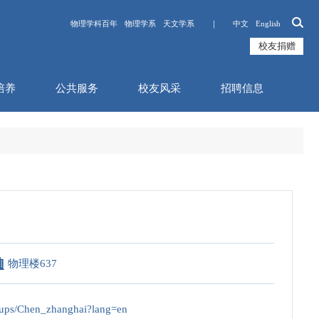
物理学科百年
物理学系
天文学系 ｜
中文
English
校友捐赠
培养
公共服务
校友风采
招聘信息
物理楼637
ps/Chen_zhanghai?lang=en