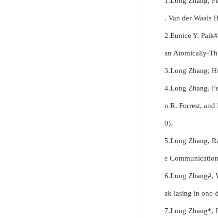
1.Long Zhang, Fe
. Van der Waals H
2.Eunice Y. Paik
an Atomically-Thi
3.Long Zhang; Hu
4.Long Zhang, F
n R. Forrest, an
0).
5.Long Zhang, Ra
e Communications
6.Long Zhang#, W
ak lasing in one
7.Long Zhang*, R