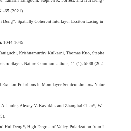
 Takashi Taniguchi, Stephen R. Forrest, and Hui Deng*
61-65 (2021).
Deng*. Spatially Coherent Interlayer Exciton Lasing in
(10): 1044-1045.
aniguchi, Krishnamurthy Kulkarni, Thomas Kuo, Stephe
eterobilayer. Nature Communications, 11 (1), 5888 (202
 Exciton-Polaritons in Monolayer Semiconductors. Natur
 Altshuler, Alexey V. Kavokin, and Zhanghai Chen*, We
15).
d Hui Deng*, High Degree of Valley-Polarization from I