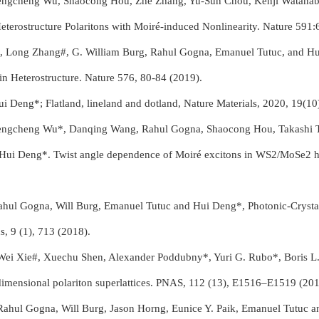
ngcheng Wu, Shaocong Hou, Zhe Zhang, Yu-Sun Chou, Kenji Watanabe,
eterostructure Polaritons with Moiré-induced Nonlinearity. Nature 591:
#, Long Zhang#, G. William Burg, Rahul Gogna, Emanuel Tutuc, and Hui 
n Heterostructure. Nature 576, 80-84 (2019).
i Deng*; Flatland, lineland and dotland, Nature Materials, 2020, 19
engcheng Wu*, Danqing Wang, Rahul Gogna, Shaocong Hou, Takashi T
d Hui Deng*. Twist angle dependence of Moiré excitons in WS2/MoSe2 h
hul Gogna, Will Burg, Emanuel Tutuc and Hui Deng*, Photonic-Crystal
, 9 (1), 713 (2018).
ei Xie#, Xuechu Shen, Alexander Poddubny*, Yuri G. Rubo*, Boris L.
-dimensional polariton superlattices. PNAS, 112 (13), E1516–E1519 (20
ahul Gogna, Will Burg, Jason Horng, Eunice Y. Paik, Emanuel Tutuc an