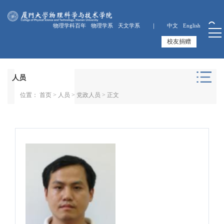
物理学科百年
物理学系
天文学系 ｜
中文
English
校友捐赠
人员
位置：
首页
>
人员
>
党政人员
> 正文